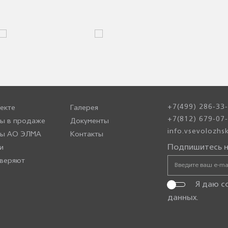
+7(499) 286-33
екте
Галерея
+7(812) 679-07
ы в продаже
Документы
info.vsevolozh
ры АО ЭЛМА
Контакты
Подпишитесь н
и
веряют
Я даю с
данных
.