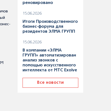
реновировано
амов
15.06.2026
ный
Итоги Производственного
знес-
бизнес-форума для
резидентов ЭЛМА ГРУПП
15.06.2026
и
В компании «ЭЛМА
ГРУПП» автоматизирован
анализ звонков с
-М
помощью искусственного
интеллекта от МТС Exolve
Все новости
я