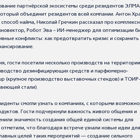
ование партнёрской экосистемы среди резидентов ЭЛМА
который объединит резидентов всей компании. Антон Хр
 способ найма, Николай Гречкин рассказал про комплекс
новектор, Робот Эва – ИИ-менеджер для оптимизации би
ивные конфликты: как предотвратить кризис и сохранить
нансирование.
ия, гости посетили несколько производств на территори
одство дезинфицирующих средств и парфюмерно-
oup (крупное производство выставочных стендов) и ТОИР
авеющей стали).
денты смогли узнать о компаниях, с которыми возможно
дуктов. Гости подчеркнули важность живого общения и
енили значимость создания общей единой системы для
 отметили, что благодаря встрече узнали новые идеи дл
 главных целей таких мероприятий — создание сильного