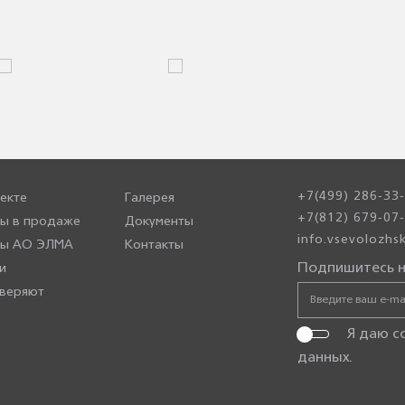
+7(499) 286-33
екте
Галерея
+7(812) 679-07
ы в продаже
Документы
info.vsevolozh
ры АО ЭЛМА
Контакты
Подпишитесь н
и
веряют
Я даю с
данных
.